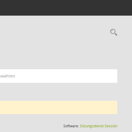
Rec
swählen
(Wird in
Software:
Sitzungsdienst
Session