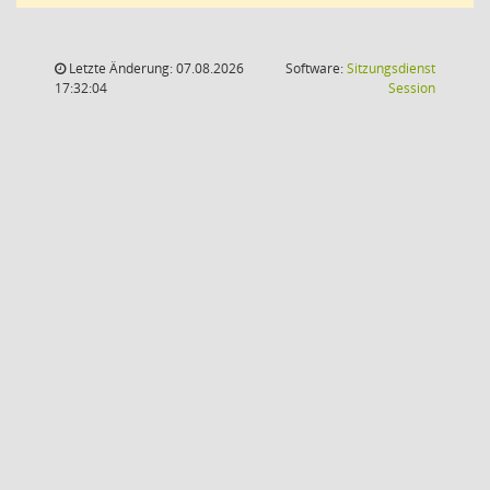
Letzte Änderung: 07.08.2026
Software:
Sitzungsdienst
(Wird in
17:32:04
Session