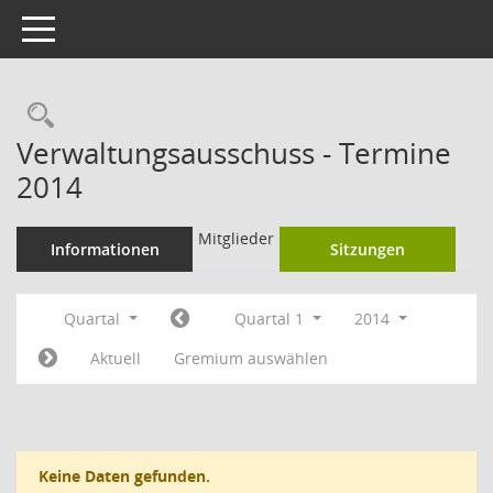
Toggle navigation
Rechercheauswahl
Verwaltungsausschuss - Termine
2014
Mitglieder
Informationen
Sitzungen
Quartal
Quartal 1
2014
Aktuell
Gremium auswählen
Keine Daten gefunden.