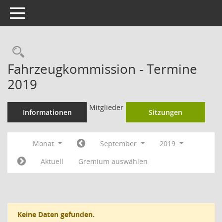
Toggle navigation
Rechercheauswahl
Fahrzeugkommission - Termine
2019
Mitglieder
Informationen
Sitzungen
Monat
September
2019
Aktuell
Gremium auswählen
Keine Daten gefunden.