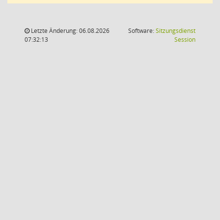
Letzte Änderung: 06.08.2026
Software:
Sitzungsdienst
(Wird in
07:32:13
Session