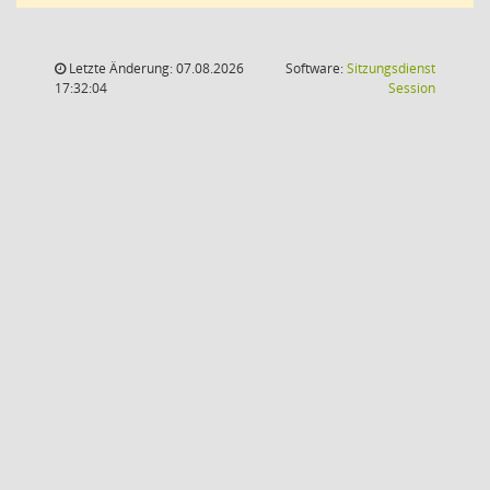
Letzte Änderung: 07.08.2026
Software:
Sitzungsdienst
(Wird in
17:32:04
Session