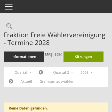
Toggle navigation
Rechercheauswahl
Fraktion Freie Wählervereinigung
- Termine 2028
Mitglieder
Informationen
Sitzungen
Quartal
Quartal 2
2028
Aktuell
Gremium auswählen
Keine Daten gefunden.