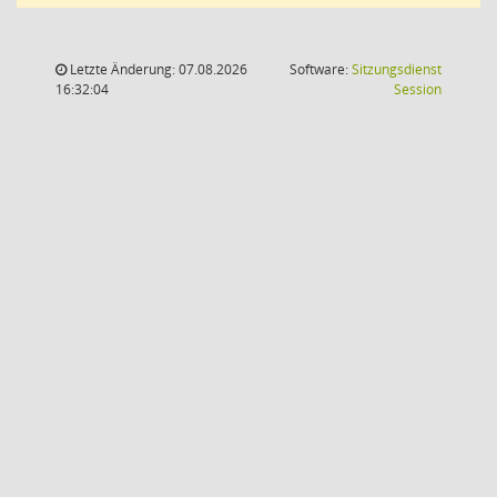
Letzte Änderung: 07.08.2026
Software:
Sitzungsdienst
(Wird in
16:32:04
Session