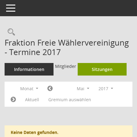
Toggle navigation
Rechercheauswahl
Fraktion Freie Wählervereinigung
- Termine 2017
Mitglieder
Informationen
Sitzungen
Monat
Mai
2017
Aktuell
Gremium auswählen
Keine Daten gefunden.