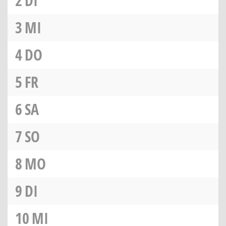
2
DI
3
MI
4
DO
5
FR
6
SA
7
SO
8
MO
9
DI
10
MI