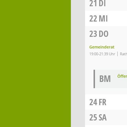
21
DI
22
MI
23
DO
Gemeinderat
19:00-21:39 Uhr
Rath
BM
Öffe
24
FR
25
SA