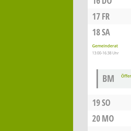
16
DO
17
FR
18
SA
Gemeinderat
13:00-16:38 Uhr
BM
Öffe
19
SO
20
MO