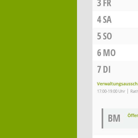
3
FR
4
SA
5
SO
6
MO
7
DI
Verwaltungsaussch
17:00-19:00 Uhr
Rath
BM
Öffe