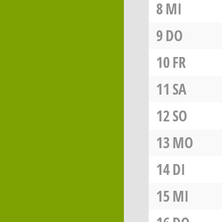
8
MI
9
DO
10
FR
11
SA
12
SO
13
MO
14
DI
15
MI