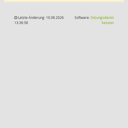
Letzte Änderung: 10.08.2026
Software:
Sitzungsdienst
(Wird in
13:36:58
Session