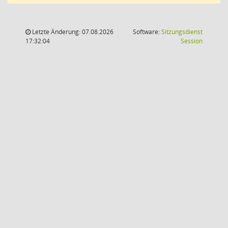
Letzte Änderung: 07.08.2026
Software:
Sitzungsdienst
(Wird in
17:32:04
Session