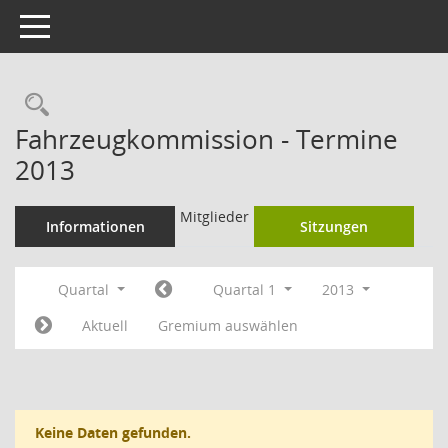
Toggle navigation
Rechercheauswahl
Fahrzeugkommission - Termine
2013
Mitglieder
Informationen
Sitzungen
Quartal
Quartal 1
2013
Aktuell
Gremium auswählen
Keine Daten gefunden.