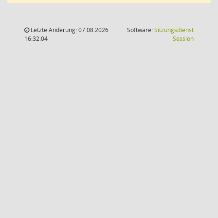
Letzte Änderung: 07.08.2026
Software:
Sitzungsdienst
(Wird in
16:32:04
Session