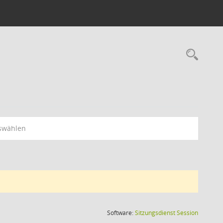
5
Rec
swählen
(Wird in
Software:
Sitzungsdienst
Session