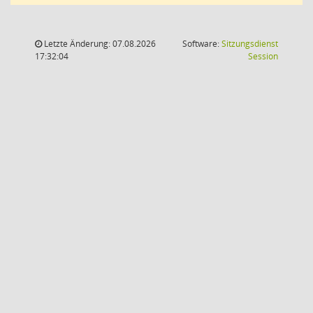
Letzte Änderung: 07.08.2026
Software:
Sitzungsdienst
(Wird in
17:32:04
Session