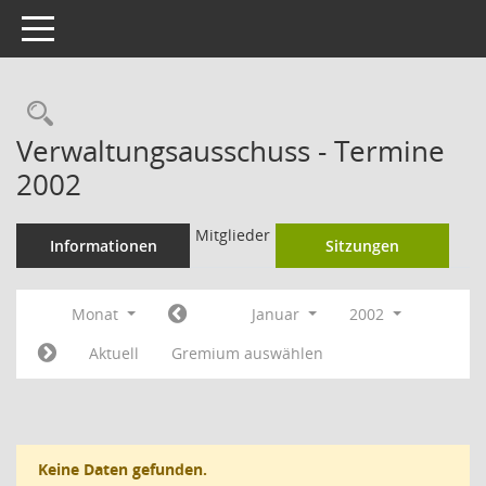
Toggle navigation
Rechercheauswahl
Verwaltungsausschuss - Termine
2002
Mitglieder
Informationen
Sitzungen
Monat
Januar
2002
Aktuell
Gremium auswählen
Keine Daten gefunden.